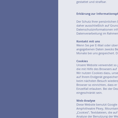
gestattet und strafbar.
Erklärung zur Informationsp
Der Schutz Ihrer persönlichen 
daher ausschließlich auf Grun
Datenschutzinformationen info
Datenverarbeitung im Rahmen 
Kontakt mit uns
Wenn Sie per E-Mail oder übe
angegebenen Daten zwecks Bea
Monate bei uns gespeichert. Di
Cookies
Unsere Website verwendet so g
die mit Hilfe des Browsers auf
Wir nutzen Cookies dazu, unse
auf Ihrem Endgerät gespeichert
beim nächsten Besuch wiederz
Browser so einrichten, dass er
Einzelfall erlauben. Bei der D
eingeschränkt sein.
Web-Analyse
Diese Website benutzt Google 
Amphitheatre Pkwy, Mountain V
„Cookies“, Textdateien, die a
Analyse der Benutzung der We