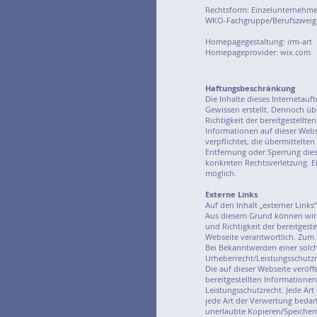
Rechtsform: Einzelunternehme
WKO-Fachgruppe/Berufszweig
Homepagegestaltung: irm-art
Homepageprovider: wix.com
Haftungsbeschränkung
Die Inhalte dieses Internetauf
Gewissen erstellt. Dennoch üb
Richtigkeit der bereitgestellte
Informationen auf dieser Webs
verpflichtet, die übermittelt
Entfernung oder Sperrung dies
konkreten Rechtsverletzung. E
möglich.
Externe Links
Auf den Inhalt „externer Links
Aus diesem Grund können wir 
und Richtigkeit der bereitgeste
Webseite verantwortlich. Zum 
Bei Bekanntwerden einer solc
Urheberrecht/Leistungsschutz
Die auf dieser Webseite veröffe
bereitgestellten Informatione
Leistungsschutzrecht. Jede Art
jede Art der Verwertung bedar
unerlaubte Kopieren/Speichern