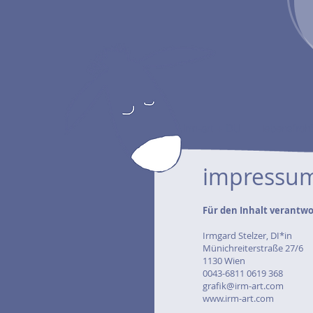
irm-art + DU
lebensfroh
impressum
Für den Inhalt verantwo
Irmgard Stelzer, DI*in
Münichreiterstraße 27/6
1130 Wien
0043-6811 0619 368
grafik@irm-art.com
www.irm-art.com